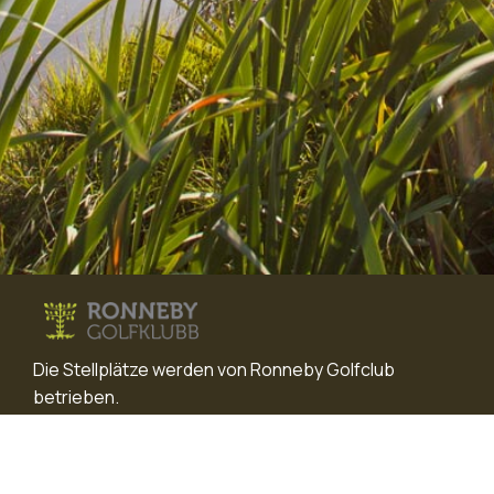
Die Stellplätze werden von Ronneby Golfclub
betrieben.
Kontaktieren Sie uns:
phone
+46(0)457-12550